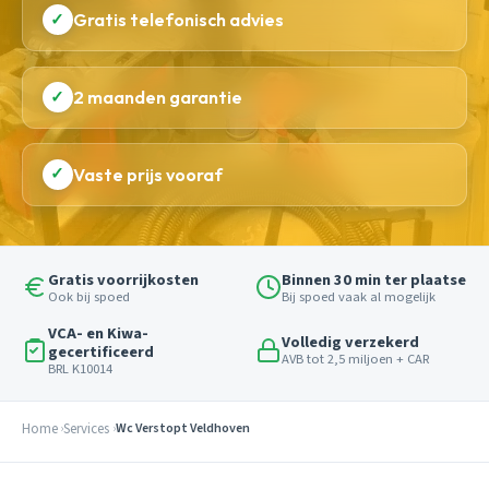
✓
Gratis telefonisch advies
✓
2 maanden garantie
✓
Vaste prijs vooraf
Gratis voorrijkosten
Binnen 30 min ter plaatse
Ook bij spoed
Bij spoed vaak al mogelijk
VCA- en Kiwa-
Volledig verzekerd
gecertificeerd
AVB tot 2,5 miljoen + CAR
BRL K10014
Home
Services
Wc Verstopt Veldhoven