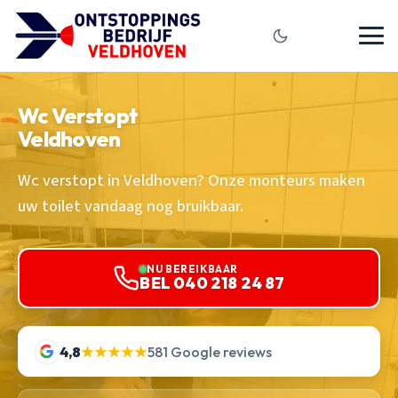
Wc Verstopt
Veldhoven
Wc verstopt in Veldhoven? Onze monteurs maken
uw toilet vandaag nog bruikbaar.
NU BEREIKBAAR
BEL 040 218 24 87
4,8
★★★★★
581 Google reviews